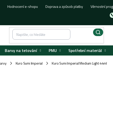
Hodnocení e-shopu
Doprava a způsob platby
Věrnostní pro
Barvy na tetování
PMU
Spotřební materiál
barvy
Kuro Sumi Imperial
Kuro Sumi Imperial Medium Light 44ml
/
/