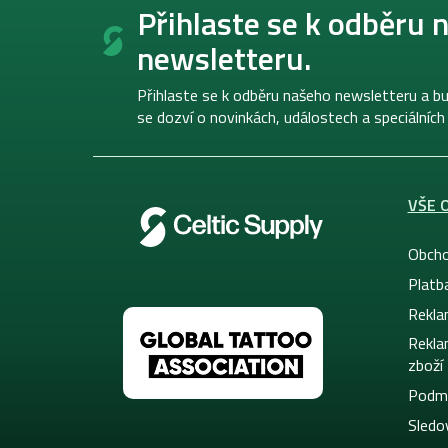
á
Přihlaste se k odběru 
p
newsletteru.
a
t
í
Přihlaste se k odběru našeho newsletteru a bu
se dozví o novinkách, událostech a speciálních
VŠE 
Obcho
Platb
Rekla
Rekla
zboží
Podmí
Sledov