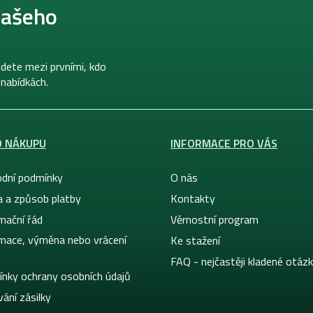
našeho
dete mezi prvními, kdo
 nabídkách.
O NÁKUPU
INFORMACE PRO VÁS
dní podmínky
O nás
a a způsob platby
Kontakty
mační řád
Věrnostní program
mace, výměna nebo vrácení
Ke stažení
FAQ - nejčastěji kladené otáz
nky ochrany osobních údajů
ání zásilky