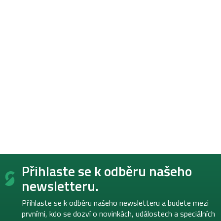
Z
Přihlaste se k odběru našeho
á
p
newsletteru.
a
t
Přihlaste se k odběru našeho newsletteru a budete mezi
í
prvními, kdo se dozví o novinkách, událostech a speciálních