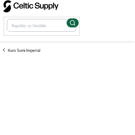
Přejít
na
obsah
/
Kuro Sumi Imperial