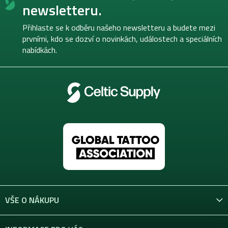
p
newsletteru.
a
t
Přihlaste se k odběru našeho newsletteru a budete mezi
í
prvními, kdo se dozví o novinkách, událostech a speciálních
nabídkách.
VŠE O NÁKUPU