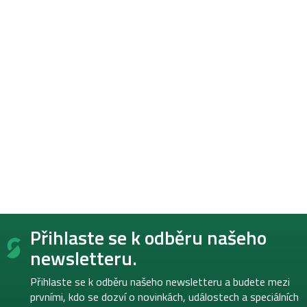
Z
Přihlaste se k odběru našeho
á
p
newsletteru.
a
t
Přihlaste se k odběru našeho newsletteru a budete mezi
í
prvními, kdo se dozví o novinkách, událostech a speciálních