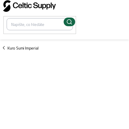
Přejít
na
obsah
/
Kuro Sumi Imperial