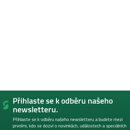
Z
Přihlaste se k odběru našeho
á
p
newsletteru.
a
t
Přihlaste se k odběru našeho newsletteru a budete mezi
í
prvními, kdo se dozví o novinkách, událostech a speciálních