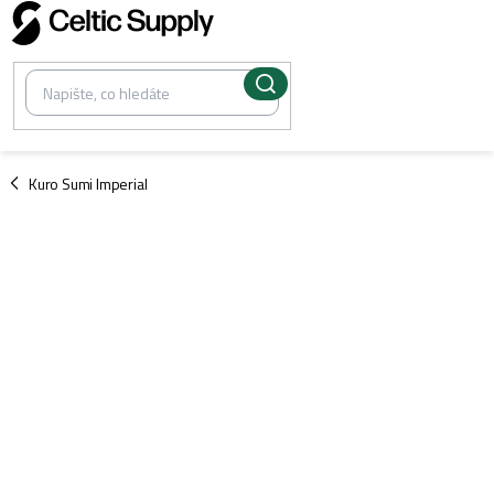
Přejít
na
obsah
/
Kuro Sumi Imperial