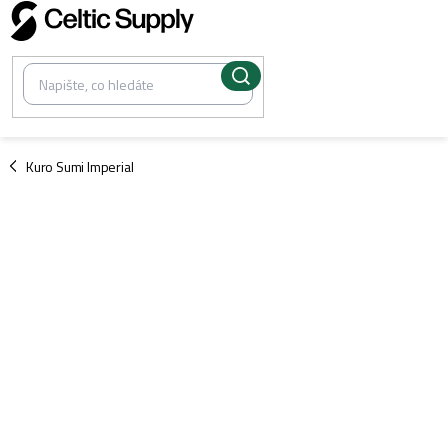
Přejít
na
obsah
/
Kuro Sumi Imperial