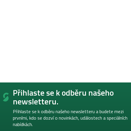
Z
Přihlaste se k odběru našeho
á
p
newsletteru.
a
t
Přihlaste se k odběru našeho newsletteru a budete mezi
í
prvními, kdo se dozví o novinkách, událostech a speciálních
nabídkách.