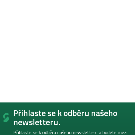
Z
Přihlaste se k odběru našeho
á
p
newsletteru.
a
t
Přihlaste se k odběru našeho newsletteru a budete mezi