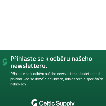
Z
Přihlaste se k odběru našeho
á
p
newsletteru.
a
t
Přihlaste se k odběru našeho newsletteru a budete mezi
í
prvními, kdo se dozví o novinkách, událostech a speciálních
nabídkách.