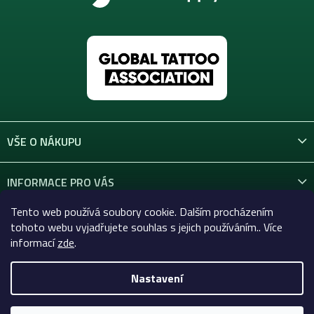
VŠE O NÁKUPU
INFORMACE PRO VÁS
Tento web používá soubory cookie. Dalším procházením
KONTAKT
tohoto webu vyjadřujete souhlas s jejich používáním.. Více
informací
zde
.
Nastavení
Copyright 2026
Celtic-Supply.cz | Vše pro tetování a
permanentní makeup
. Všechna práva vyhrazena.