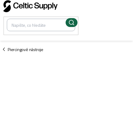
Přejít
na
obsah
/
Piercingové nástroje