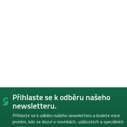
Z
Přihlaste se k odběru našeho
á
p
newsletteru.
a
t
Přihlaste se k odběru našeho newsletteru a budete mezi
í
prvními, kdo se dozví o novinkách, událostech a speciálních