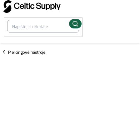
Přejít
na
obsah
/
Piercingové nástroje