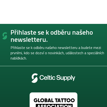
Z
Přihlaste se k odběru našeho
á
p
newsletteru.
a
t
Přihlaste se k odběru našeho newsletteru a budete mezi
í
prvními, kdo se dozví o novinkách, událostech a speciálních
nabídkách.