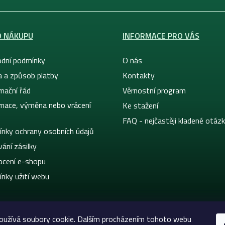
O NÁKUPU
INFORMACE PRO VÁS
dní podmínky
O nás
a a způsob platby
Kontakty
mační řád
Věrnostní program
mace, výměna nebo vrácení
Ke stažení
FAQ - nejčastěji kladené otáz
nky ochrany osobních údajů
ání zásilky
cení e-shopu
nky užití webu
oužívá soubory cookie. Dalším procházením tohoto webu