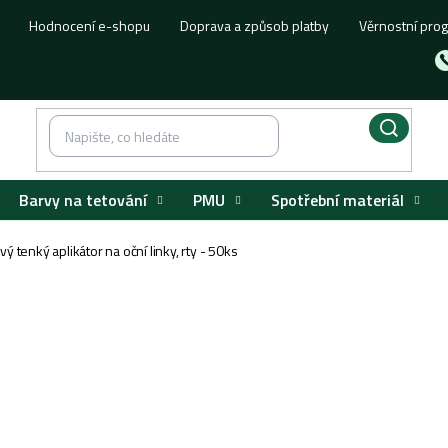
Hodnocení e-shopu
Doprava a způsob platby
Věrnostní pro
Barvy na tetování
PMU
Spotřební materiál
ý tenký aplikátor na oční linky, rty - 50ks