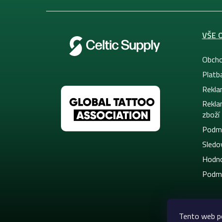
VŠE 
Obcho
Platb
Rekla
Rekla
zboží
Podmí
Sledov
Hodno
Podmí
Tento web p