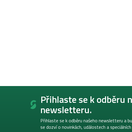
Z
á
Přihlaste se k odběru 
p
newsletteru.
a
t
í
Přihlaste se k odběru našeho newsletteru a bu
se dozví o novinkách, událostech a speciálních