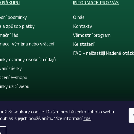
O NÁKUPU
INFORMACE PRO VÁS
dní podmínky
O nás
a a způsob platby
Kontakty
mační řád
Věrnostní program
mace, výměna nebo vrácení
Ke stažení
FAQ - nejčastěji kladené otáz
nky ochrany osobních údajů
ání zásilky
cení e-shopu
nky užití webu
oužívá soubory cookie. Dalším procházením tohoto webu
Co takhle sleva 100 Kč na
ANO
X
první nákup? 🔥
ouhlas s jejich používáním.. Více informací
zde
.
í