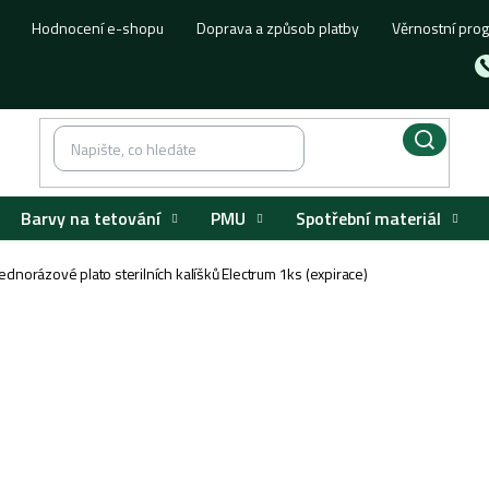
Hodnocení e-shopu
Doprava a způsob platby
Věrnostní pro
Barvy na tetování
PMU
Spotřební materiál
Jednorázové plato sterilních kalíšků Electrum 1ks (expirace)