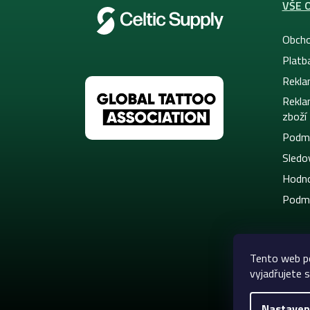
VŠE 
Obcho
Platb
Rekla
Rekla
zboží
Podmí
Sledov
Hodno
Podmí
Tento web p
vyjadřujete s
Nastaven