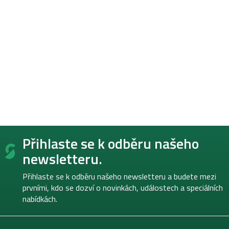
Z
Přihlaste se k odběru našeho
á
p
newsletteru.
a
t
Přihlaste se k odběru našeho newsletteru a budete mezi
í
prvními, kdo se dozví o novinkách, událostech a speciálních
nabídkách.