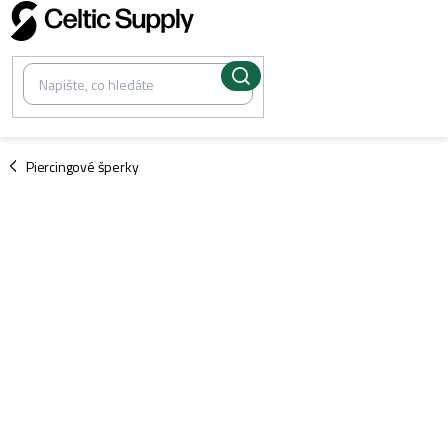
Přejít
na
obsah
/
Piercingové šperky