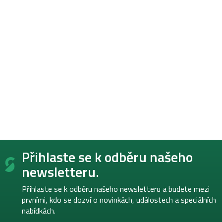
Z
Přihlaste se k odběru našeho
á
p
newsletteru.
a
t
Přihlaste se k odběru našeho newsletteru a budete mezi
í
prvními, kdo se dozví o novinkách, událostech a speciálních
nabídkách.