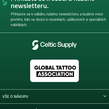
p
newsletteru.
a
t
Přihlaste se k odběru našeho newsletteru a budete mezi
í
prvními, kdo se dozví o novinkách, událostech a speciálních
nabídkách.
VŠE O NÁKUPU