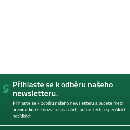
Z
Přihlaste se k odběru našeho
á
p
newsletteru.
a
t
Přihlaste se k odběru našeho newsletteru a budete mezi
í
prvními, kdo se dozví o novinkách, událostech a speciálních
nabídkách.