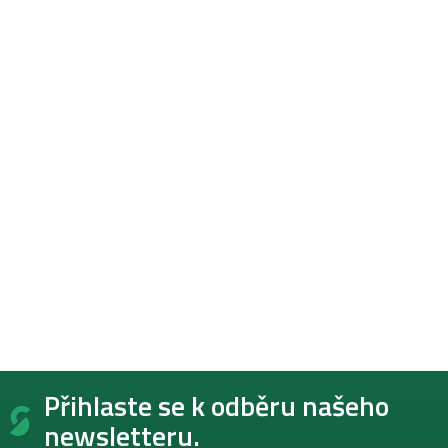
Z
Přihlaste se k odběru našeho
á
p
newsletteru.
a