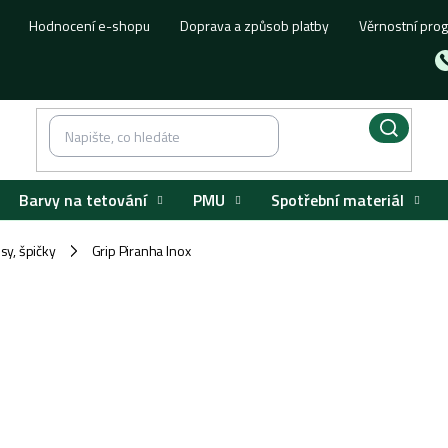
Hodnocení e-shopu
Doprava a způsob platby
Věrnostní pro
Barvy na tetování
PMU
Spotřební materiál
usy, špičky
Grip Piranha Inox
/