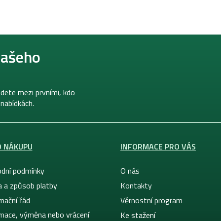
našeho
dete mezi prvními, kdo
 nabídkách.
O NÁKUPU
INFORMACE PRO VÁS
dní podmínky
O nás
a a způsob platby
Kontakty
mační řád
Věrnostní program
mace, výměna nebo vrácení
Ke stažení