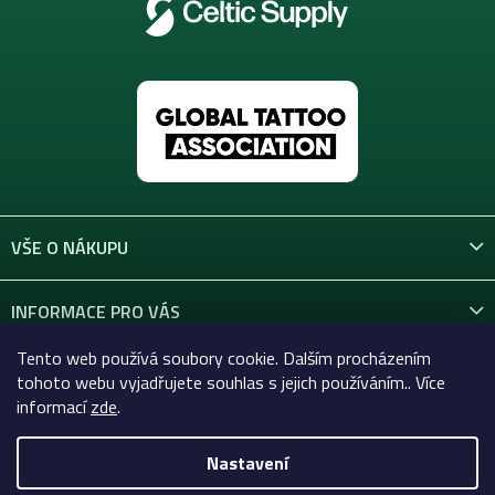
VŠE O NÁKUPU
INFORMACE PRO VÁS
Tento web používá soubory cookie. Dalším procházením
KONTAKT
tohoto webu vyjadřujete souhlas s jejich používáním.. Více
informací
zde
.
Nastavení
Copyright 2026
Celtic-Supply.cz | Vše pro tetování a