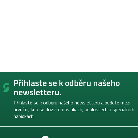
Z
Přihlaste se k odběru našeho
á
p
newsletteru.
a
t
Přihlaste se k odběru našeho newsletteru a budete mezi
í
prvními, kdo se dozví o novinkách, událostech a speciálních
nabídkách.