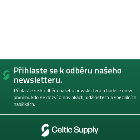
Z
Přihlaste se k odběru našeho
á
p
newsletteru.
a
t
Přihlaste se k odběru našeho newsletteru a budete mezi
í
prvními, kdo se dozví o novinkách, událostech a speciálních
nabídkách.