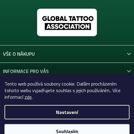
VŠE O NÁKUPU
INFORMACE PRO VÁS
Tento web používá soubory cookie. Dalším procházením
KONTAKT
tohoto webu vyjadřujete souhlas s jejich používáním.. Více
informací
zde
.
Nastavení
Copyright 2026
Celtic-Supply.cz | Vše pro tetování a
permanentní makeup
. Všechna práva vyhrazena.
Souhlasím