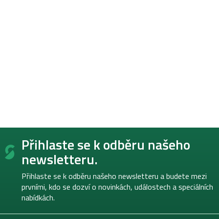
Z
Přihlaste se k odběru našeho
á
p
newsletteru.
a
t
Přihlaste se k odběru našeho newsletteru a budete mezi
í
prvními, kdo se dozví o novinkách, událostech a speciálních
nabídkách.