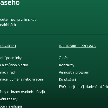
našeho
dete mezi prvními, kdo
 nabídkách.
O NÁKUPU
INFORMACE PRO VÁS
dní podmínky
O nás
a a způsob platby
Kontakty
mační řád
Věrnostní program
mace, výměna nebo vrácení
Ke stažení
FAQ - nejčastěji kladené otáz
nky ochrany osobních údajů
ání zásilky
cení e-shopu