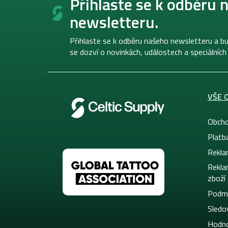
Přihlaste se k odběru 
p
newsletteru.
a
t
í
Přihlaste se k odběru našeho newsletteru a bu
se dozví o novinkách, událostech a speciálních
VŠE 
Obcho
Platb
Rekla
Rekla
zboží
Podmí
Sledov
Hodno