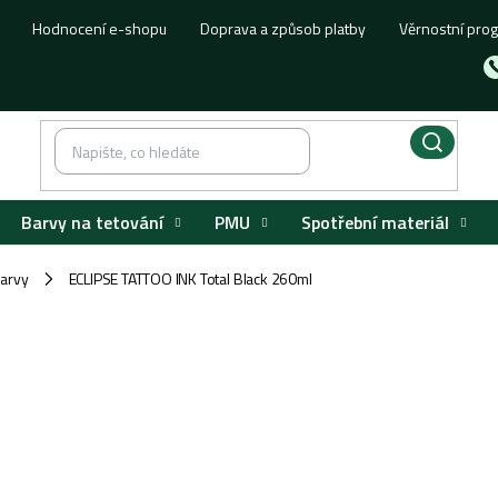
Hodnocení e-shopu
Doprava a způsob platby
Věrnostní pro
Barvy na tetování
PMU
Spotřební materiál
barvy
ECLIPSE TATTOO INK Total Black 260ml
/