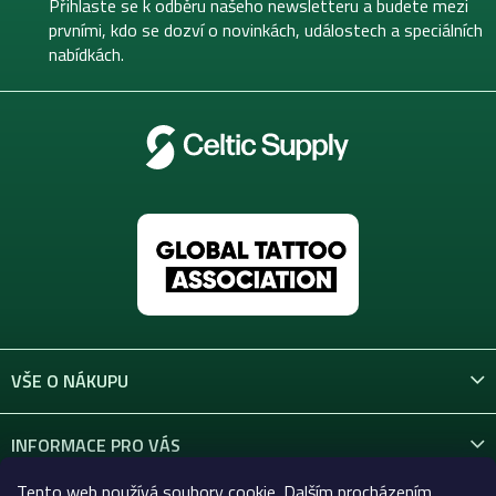
t
Přihlaste se k odběru našeho newsletteru a budete mezi
í
prvními, kdo se dozví o novinkách, událostech a speciálních
nabídkách.
VŠE O NÁKUPU
INFORMACE PRO VÁS
Tento web používá soubory cookie. Dalším procházením