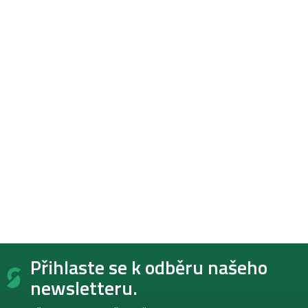
Z
Přihlaste se k odběru našeho
á
p
newsletteru.
a