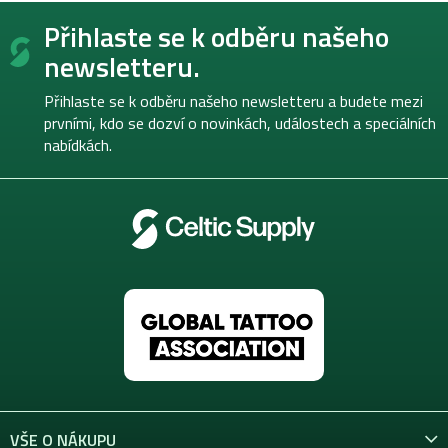
Z
Přihlaste se k odběru našeho
á
p
newsletteru.
a
t
Přihlaste se k odběru našeho newsletteru a budete mezi
í
prvními, kdo se dozví o novinkách, událostech a speciálních
nabídkách.
VŠE O NÁKUPU