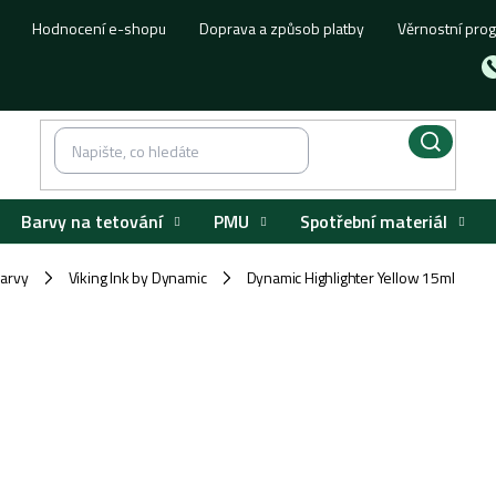
Hodnocení e-shopu
Doprava a způsob platby
Věrnostní pro
Barvy na tetování
PMU
Spotřební materiál
barvy
Viking Ink by Dynamic
Dynamic Highlighter Yellow 15ml
/
/