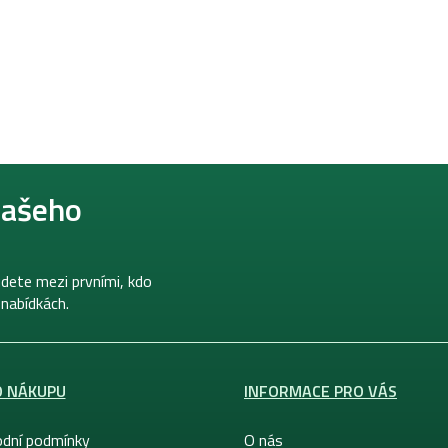
našeho
dete mezi prvními, kdo
 nabídkách.
O NÁKUPU
INFORMACE PRO VÁS
dní podmínky
O nás