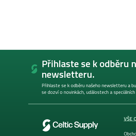
Z
á
Přihlaste se k odběru 
p
newsletteru.
a
t
í
Přihlaste se k odběru našeho newsletteru a bu
se dozví o novinkách, událostech a speciálních
VŠE 
Obcho