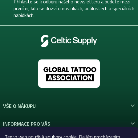
t
Přihlaste se k odběru našeho newsletteru a budete mezi
í
prvními, kdo se dozví o novinkách, událostech a speciálních
nabídkách.
VŠE O NÁKUPU
INFORMACE PRO VÁS
Tento web používá soubory cookie. Dalším procházením