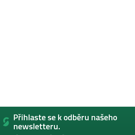
Z
Přihlaste se k odběru našeho
á
p
newsletteru.
a