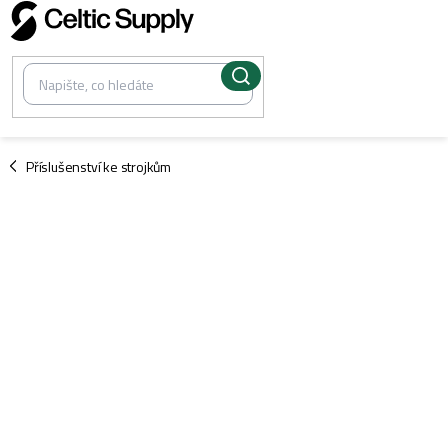
Přejít
na
obsah
/
Příslušenství ke strojkům