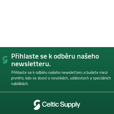
Z
Přihlaste se k odběru našeho
á
p
newsletteru.
a
t
Přihlaste se k odběru našeho newsletteru a budete mezi
í
prvními, kdo se dozví o novinkách, událostech a speciálních
nabídkách.