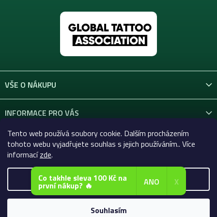
VŠE O NÁKUPU
INFORMACE PRO VÁS
Tento web používá soubory cookie. Dalším procházením
KONTAKT
tohoto webu vyjadřujete souhlas s jejich používáním.. Více
informací
zde
.
Co takhle sleva 100 Kč na
Nastavení
ANO
X
první nákup? 🔥
Copyright 2026
Celtic-Supply.cz | Vše pro tetování a
permanentní makeup
. Všechna práva vyhrazena.
Souhlasím