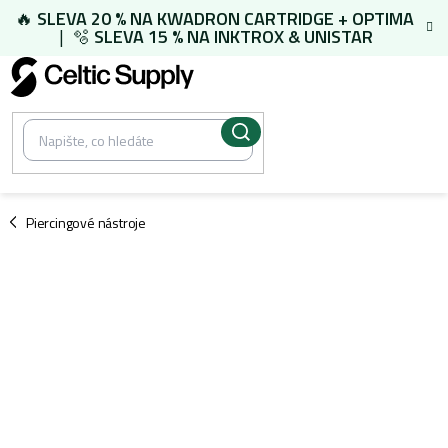
Přejít
🔥
SLEVA 20 % NA
KWADRON CARTRIDGE
+
OPTIMA
na
| 🫧
SLEVA 15 % NA
INKTROX & UNISTAR
obsah
/
Piercingové nástroje