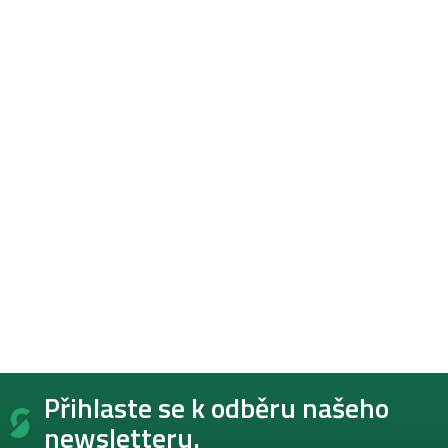
Z
Přihlaste se k odběru našeho
á
p
newsletteru.