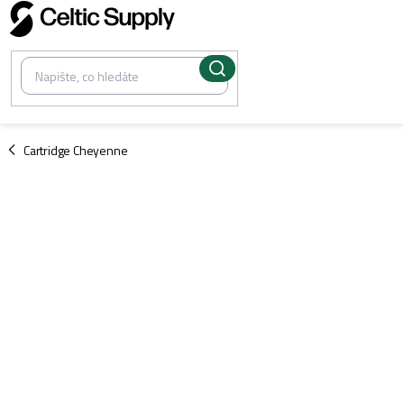
Přejít
na
obsah
/
Cartridge Cheyenne