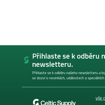
Z
á
Přihlaste se k odběru 
p
newsletteru.
a
t
í
Přihlaste se k odběru našeho newsletteru a bu
se dozví o novinkách, událostech a speciálních
VŠE 