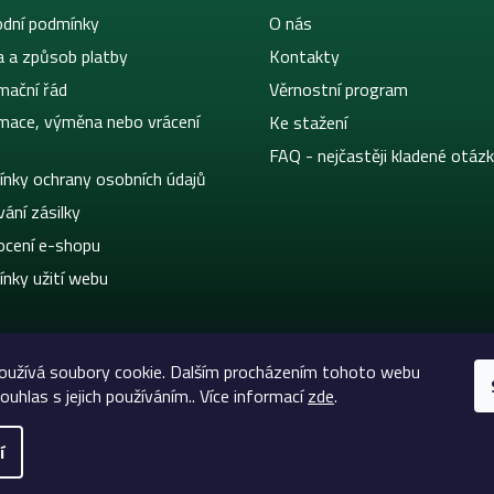
dní podmínky
O nás
a a způsob platby
Kontakty
mační řád
Věrnostní program
mace, výměna nebo vrácení
Ke stažení
FAQ - nejčastěji kladené otáz
nky ochrany osobních údajů
ání zásilky
cení e-shopu
nky užití webu
oužívá soubory cookie. Dalším procházením tohoto webu
ouhlas s jejich používáním.. Více informací
zde
.
í
eltic-Supply.cz | Vše pro tetování a permanentní makeup