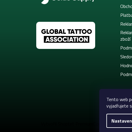
Obcho
Platb
Rekla
Rekla
zboží
Podmí
Sledov
Hodno
Podmí
Tento web p
vyjadřujete s
Nastaven
Copyright 2026
C
Vytvořil Shoptet Premium