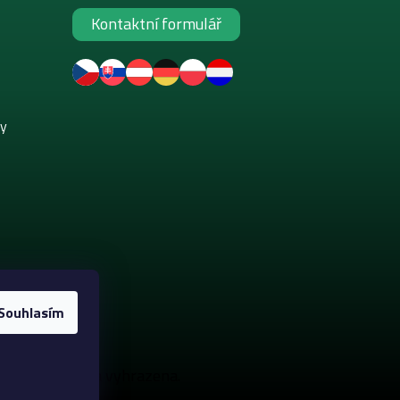
Kontaktní formulář
ky
Souhlasím
. Všechna práva vyhrazena.