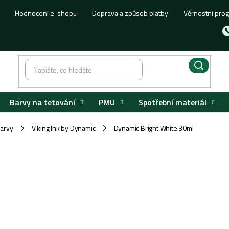
Hodnocení e-shopu
Doprava a způsob platby
Věrnostní pro
Barvy na tetování
PMU
Spotřební materiál
barvy
Viking Ink by Dynamic
Dynamic Bright White 30ml
/
/