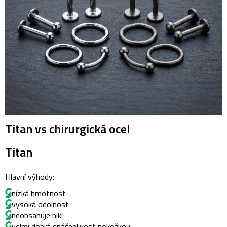
Titan vs chirurgická ocel
Titan
Hlavní výhody:
nízká hmotnost
vysoká odolnost
neobsahuje nikl
velmi dobrá snášenlivost pokožkou