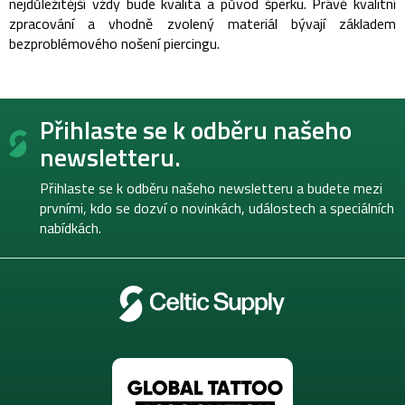
nejdůležitější vždy bude kvalita a původ šperku. Právě kvalitní
zpracování a vhodně zvolený materiál bývají základem
bezproblémového nošení piercingu.
Z
Přihlaste se k odběru našeho
á
p
newsletteru.
a
t
Přihlaste se k odběru našeho newsletteru a budete mezi
í
prvními, kdo se dozví o novinkách, událostech a speciálních
nabídkách.