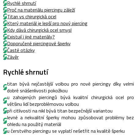
Rychlé shrnutí
Proč na materiálu piercingu záleží
Titan vs chirurgická ocel
Který materiál je lepší pro nový piercing
Kdy dává chirurgická ocel smysl
Existují i jiné materiály?
Doporučené piercingové šperky
Časté otázky
Závěr
Rychlé shrnutí
titan bývá nejčastější volbou pro nové piercingy díky velmi
dobré snášenlivosti pokožkou
u zahojených piercingů bývá kvalitní chirurgická ocel pro
většinu lidí bezproblémovou volbou
při citlivosti na nikl bývá titan bezpečnější variantou
levné a nekvalitní šperky mohou způsobovat problémy bez
ohledu na použitý materiál
u čerstvého piercingu se vyplatí nešetřit na kvalitě šperku