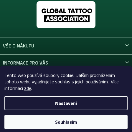
VŠE O NÁKUPU
INFORMACE PRO VÁS
Tento web používá soubory cookie. Dalším procházením
KONTAKT
tohoto webu vyjadřujete souhlas s jejich používáním.. Více
informací
zde
.
Nastavení
Copyright 2026
Celtic-Supply.cz | Vše pro tetování a
permanentní makeup
. Všechna práva vyhrazena.
Souhlasím