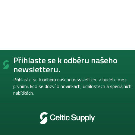
Z
Přihlaste se k odběru našeho
á
p
newsletteru.
a
t
Přihlaste se k odběru našeho newsletteru a budete mezi
í
prvními, kdo se dozví o novinkách, událostech a speciálních
nabídkách.