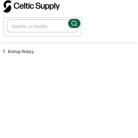
Přejít
na
obsah
/
Bishop Rotary