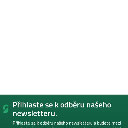
Z
Přihlaste se k odběru našeho
á
p
newsletteru.
a
t
Přihlaste se k odběru našeho newsletteru a budete mezi