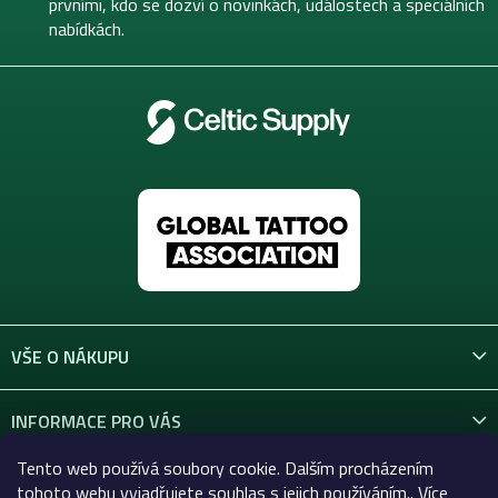
í
prvními, kdo se dozví o novinkách, událostech a speciálních
nabídkách.
VŠE O NÁKUPU
INFORMACE PRO VÁS
Tento web používá soubory cookie. Dalším procházením
KONTAKT
tohoto webu vyjadřujete souhlas s jejich používáním.. Více