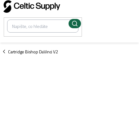
Přejít
na
obsah
/
Cartridge Bishop DaVinci V2