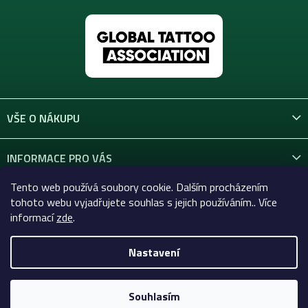
VŠE O NÁKUPU
INFORMACE PRO VÁS
Tento web používá soubory cookie. Dalším procházením
KONTAKT
tohoto webu vyjadřujete souhlas s jejich používáním.. Více
informací
zde
.
Nastavení
Copyright 2026
Celtic-Supply.cz | Vše pro tetování a
permanentní makeup
. Všechna práva vyhrazena.
Souhlasím