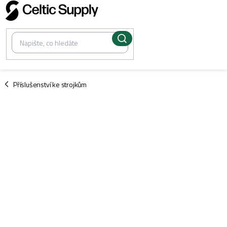
Přejít
na
obsah
/
Příslušenství ke strojkům