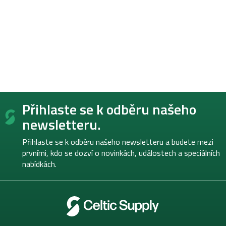
Z
Přihlaste se k odběru našeho
á
p
newsletteru.
a
t
Přihlaste se k odběru našeho newsletteru a budete mezi
í
prvními, kdo se dozví o novinkách, událostech a speciálních
nabídkách.