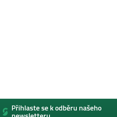
Z
Přihlaste se k odběru našeho
á
p
newsletteru.