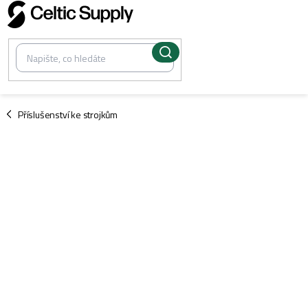
Přejít
na
obsah
/
Příslušenství ke strojkům