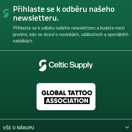
Z
Přihlaste se k odběru našeho
á
p
newsletteru.
a
t
Přihlaste se k odběru našeho newsletteru a budete mezi
í
prvními, kdo se dozví o novinkách, událostech a speciálních
nabídkách.
VŠE O NÁKUPU